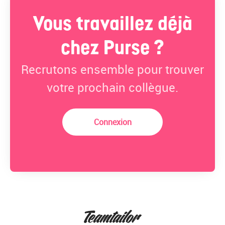
Vous travaillez déjà
chez Purse ?
Recrutons ensemble pour trouver
votre prochain collègue.
Connexion